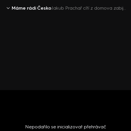
Máme rádi Česko
Jakub Prachař cítí z domova zabijačku i po letech – Máme rádi Česko (S18E11)
Nepodařilo se inicializovat přehrávač