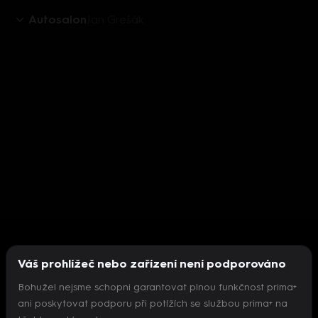
Autosalon
Jan Grešák
Váš prohlížeč nebo zařízení není podporováno
Bohužel nejsme schopni garantovat plnou funkčnost prima+
ani poskytovat podporu při potížích se službou prima+ na
Nepodařilo se inicializovat přehrávač