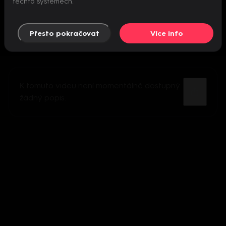
těchto systémech.
Přesto pokračovat
Více info
K tomuto videu není momentálně dostupný
žádný popis.