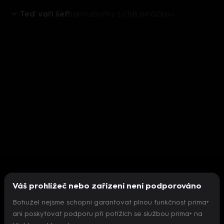
Teď vaří šéf!
Jarní závitky s chilli omáčkou
Váš prohlížeč nebo zařízení není podporováno
Bohužel nejsme schopni garantovat plnou funkčnost prima+
ani poskytovat podporu při potížích se službou prima+ na
Nepodařilo se inicializovat přehrávač