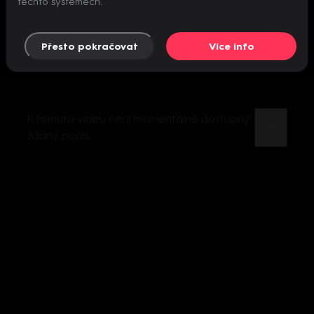
těchto systémech.
Přesto pokračovat
Více info
K tomuto videu není momentálně dostupný
žádný popis.