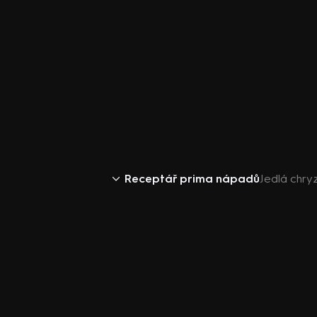
Receptář prima nápadů
Jedlá chr