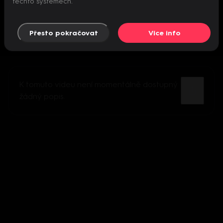
těchto systémech.
Přesto pokračovat
Více info
K tomuto videu není momentálně dostupný
žádný popis.