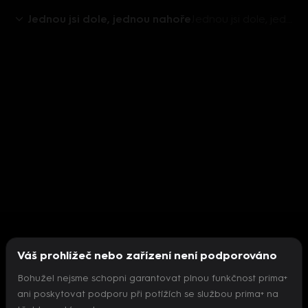
Jednou jsi dole, jednou nahoře
Jednou jsi dole, jednou nahoře (6) - upoutávka
Váš prohlížeč nebo zařízení není podporováno
Bohužel nejsme schopni garantovat plnou funkčnost prima+
ani poskytovat podporu při potížích se službou prima+ na
Nepodařilo se inicializovat přehrávač