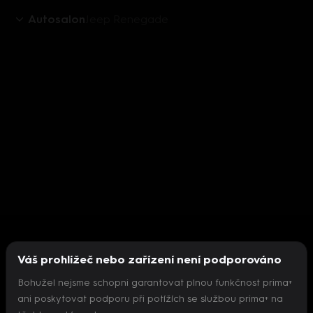
Autosalon
Jeep Renegade
Váš prohlížeč nebo zařízení není podporováno
Bohužel nejsme schopni garantovat plnou funkčnost prima+
ani poskytovat podporu při potížích se službou prima+ na
Nepodařilo se inicializovat přehrávač