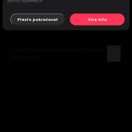
těchto systémech.
Přesto pokračovat
Více info
K tomuto videu není momentálně dostupný
žádný popis.