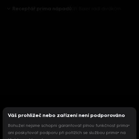
Receptář prima nápadů
Jiří Baier radí divákům
Váš prohlížeč nebo zařízení není podporováno
Bohužel nejsme schopni garantovat plnou funkčnost prima+
ani poskytovat podporu při potížích se službou prima+ na
Nepodařilo se inicializovat přehrávač