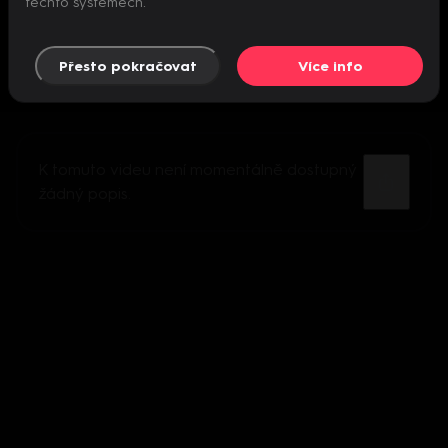
těchto systémech.
Přesto pokračovat
Více info
K tomuto videu není momentálně dostupný
žádný popis.