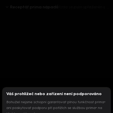
Receptář prima nápadů
Jízda se psím spřežením s Martinou Kociánovou
Váš prohlížeč nebo zařízení není podporováno
Bohužel nejsme schopni garantovat plnou funkčnost prima+
ani poskytovat podporu při potížích se službou prima+ na
Nepodařilo se inicializovat přehrávač