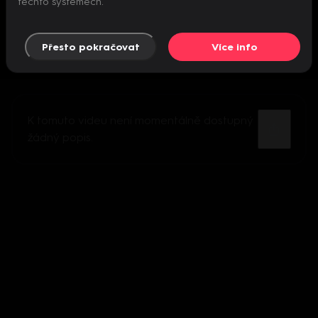
těchto systémech.
Přesto pokračovat
Více info
K tomuto videu není momentálně dostupný
žádný popis.