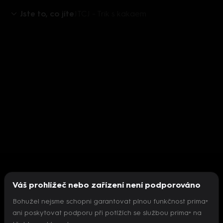
Jste to, co jíte
JTCJ - Trik s kakaem
Váš prohlížeč nebo zařízení není podporováno
Bohužel nejsme schopni garantovat plnou funkčnost prima+
ani poskytovat podporu při potížích se službou prima+ na
Nepodařilo se inicializovat přehrávač