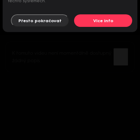
těchto systémech.
Přesto pokračovat
Více info
K tomuto videu není momentálně dostupný
žádný popis.