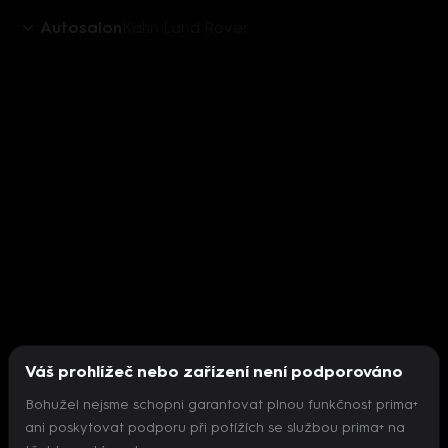
Autosalon
Kahn Land Rover
Váš prohlížeč nebo zařízení není podporováno
Bohužel nejsme schopni garantovat plnou funkčnost prima+
ani poskytovat podporu při potížích se službou prima+ na
Nepodařilo se inicializovat přehrávač