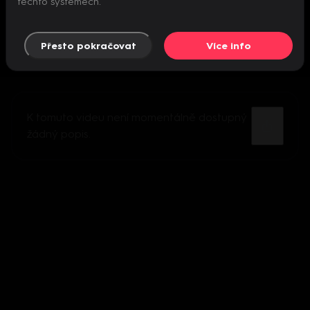
těchto systémech.
Přesto pokračovat
Více info
K tomuto videu není momentálně dostupný
žádný popis.