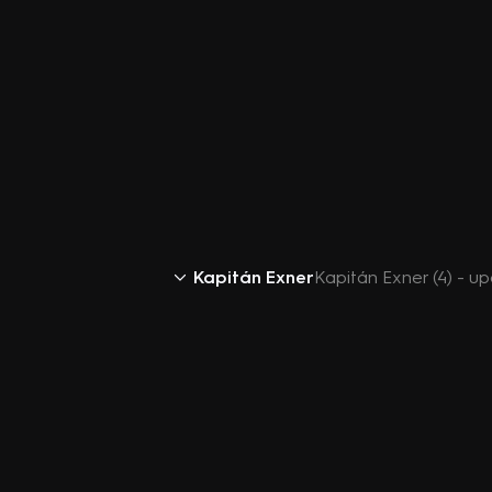
Kapitán Exner
Kapitán Exner (4) - u