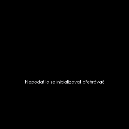
Nepodařilo se inicializovat přehrávač