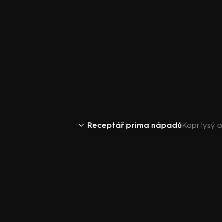
Receptář prima nápadů
Kapr lysý 