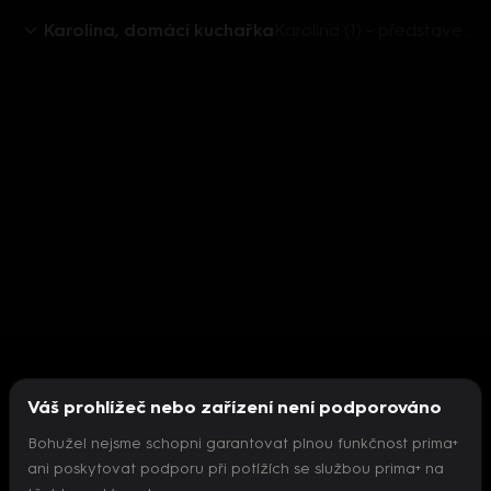
Karolína, domácí kuchařka
Karolína (1) - představení receptů
Váš prohlížeč nebo zařízení není podporováno
Bohužel nejsme schopni garantovat plnou funkčnost prima+
ani poskytovat podporu při potížích se službou prima+ na
Nepodařilo se inicializovat přehrávač