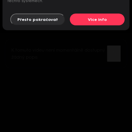
těchto systémech.
Přesto pokračovat
Více info
K tomuto videu není momentálně dostupný
žádný popis.