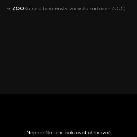
ZOO
Katčino těhotenství zamíchá kartami – ZOO (152)
Nepodařilo se inicializovat přehrávač