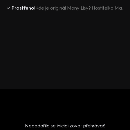
Prostřeno!
Kde je originál Mony Lisy? Hostitelka Maruška tvrdí, že ho má doma její dcera!
Nepodařilo se inicializovat přehrávač