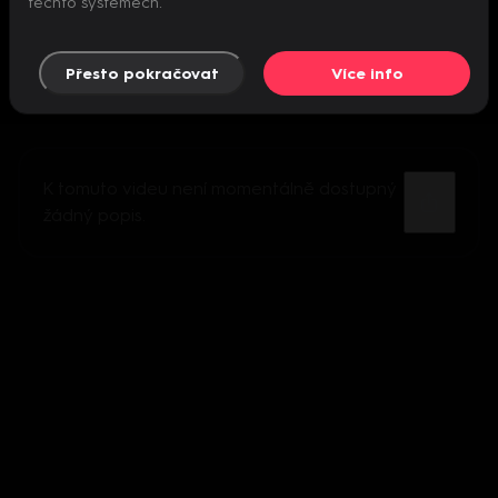
těchto systémech.
Přesto pokračovat
Více info
K tomuto videu není momentálně dostupný
žádný popis.