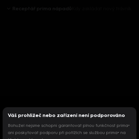
Receptář prima nápadů
Kdy zakládat nový trávník
Váš prohlížeč nebo zařízení není podporováno
Bohužel nejsme schopni garantovat plnou funkčnost prima+
ani poskytovat podporu při potížích se službou prima+ na
Nepodařilo se inicializovat přehrávač