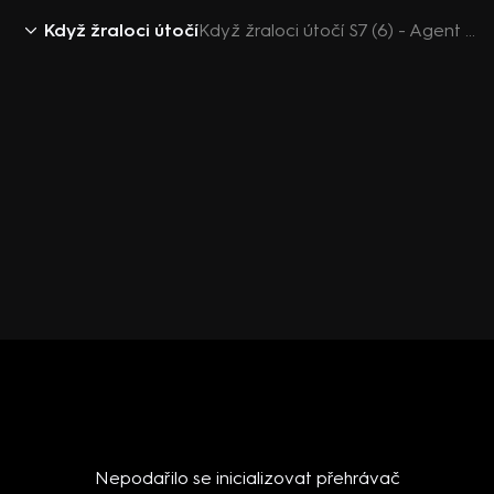
Když žraloci útočí
Když žraloci útočí S7 (6) - Agent Orange
Nepodařilo se inicializovat přehrávač