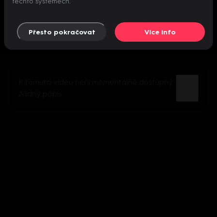
těchto systémech.
Přesto pokračovat
Více info
K tomuto videu není momentálně dostupný
žádný popis.