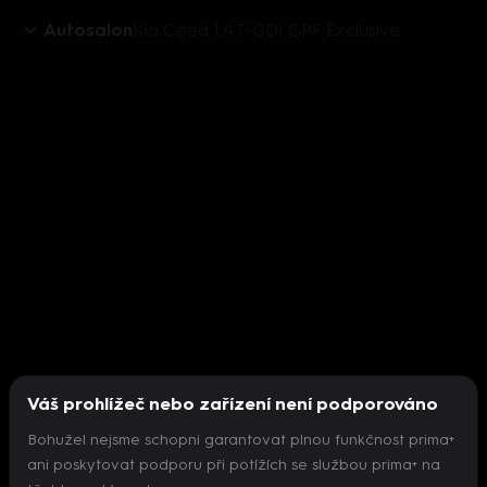
Autosalon
Kia Ceed 1,4 T-GDI GPF Exclusive
Váš prohlížeč nebo zařízení není podporováno
Bohužel nejsme schopni garantovat plnou funkčnost prima+
ani poskytovat podporu při potížích se službou prima+ na
Nepodařilo se inicializovat přehrávač