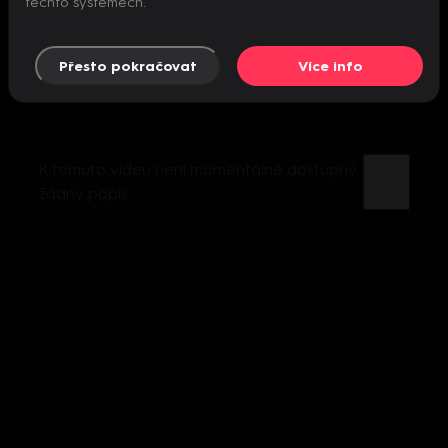
těchto systémech.
Přesto pokračovat
Více info
K tomuto videu není momentálně dostupný
žádný popis.