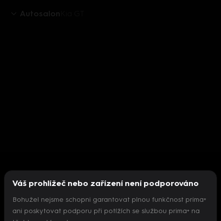
Autosalon
Kia GT
Váš prohlížeč nebo zařízení není podporováno
Bohužel nejsme schopni garantovat plnou funkčnost prima+
ani poskytovat podporu při potížích se službou prima+ na
Nepodařilo se inicializovat přehrávač