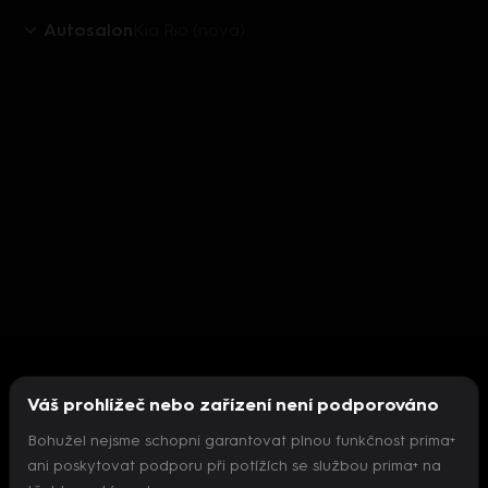
Autosalon
Kia Rio (nová)
Váš prohlížeč nebo zařízení není podporováno
Bohužel nejsme schopni garantovat plnou funkčnost prima+
ani poskytovat podporu při potížích se službou prima+ na
Nepodařilo se inicializovat přehrávač