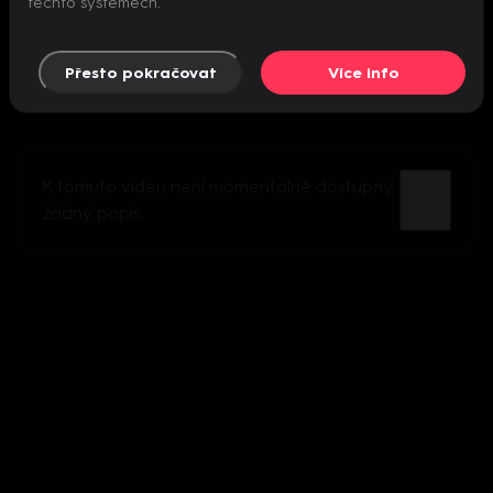
těchto systémech.
Přesto pokračovat
Více info
K tomuto videu není momentálně dostupný
žádný popis.