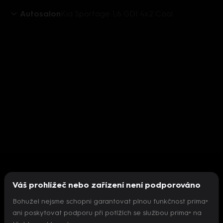
Autosalon
Kia Sportage 1,6 GDI 4x2 Cool
Váš prohlížeč nebo zařízení není podporováno
Bohužel nejsme schopni garantovat plnou funkčnost prima+
ani poskytovat podporu při potížích se službou prima+ na
Nepodařilo se inicializovat přehrávač