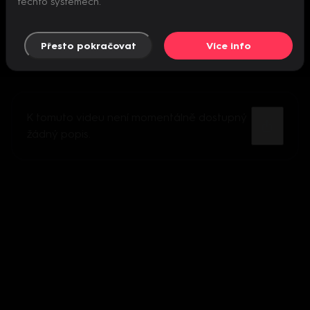
těchto systémech.
Přesto pokračovat
Více info
K tomuto videu není momentálně dostupný
žádný popis.