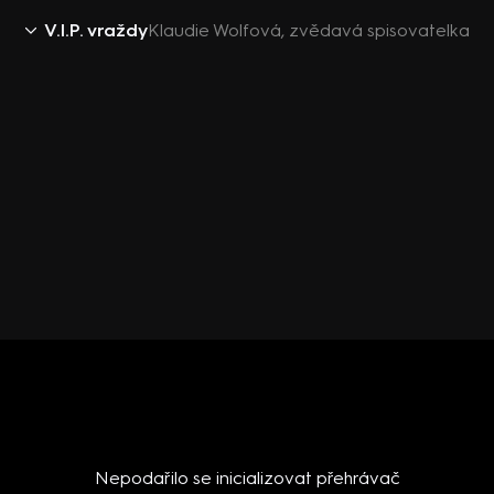
V.I.P. vraždy
Klaudie Wolfová, zvědavá spisovatelka
Nepodařilo se inicializovat přehrávač