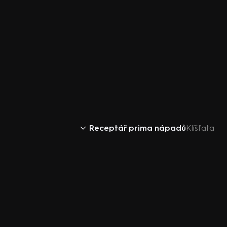
Receptář prima nápadů
Klíšťata