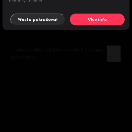
těchto systémech.
Přesto pokračovat
Více info
K tomuto videu není momentálně dostupný
žádný popis.