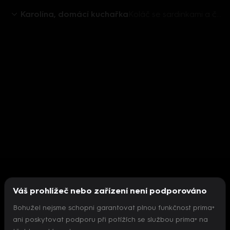
Karolína, domácí kuchařka
Koláč se sardinkami a čekankou
Váš prohlížeč nebo zařízení není podporováno
Bohužel nejsme schopni garantovat plnou funkčnost prima+
ani poskytovat podporu při potížích se službou prima+ na
Nepodařilo se inicializovat přehrávač