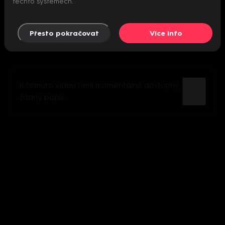
těchto systémech.
Přesto pokračovat
Více info
K tomuto videu není momentálně dostupný
žádný popis.