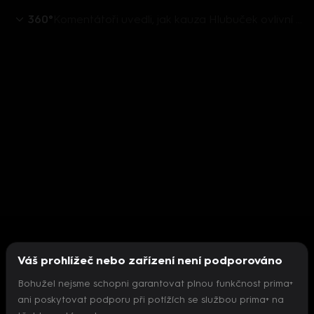
360°
Komentátoři uvedli, jak kauza Hlubuček ovlivní hnutí STAN
Váš prohlížeč nebo zařízení není podporováno
Bohužel nejsme schopni garantovat plnou funkčnost prima+
ani poskytovat podporu při potížích se službou prima+ na
Nepodařilo se inicializovat přehrávač