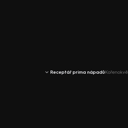
Receptář prima nápadů
Kořenokvě