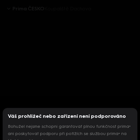
Prima ČESKO
Koupaliště Dachova
Váš prohlížeč nebo zařízení není podporováno
Bohužel nejsme schopni garantovat plnou funkčnost prima+
ani poskytovat podporu při potížích se službou prima+ na
Nepodařilo se inicializovat přehrávač