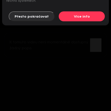
těchto systémech.
Přesto pokračovat
Více info
K tomuto videu není momentálně dostupný
žádný popis.