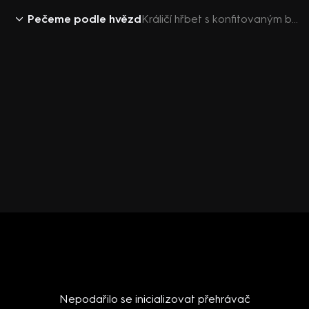
Pečeme podle hvězd
Králičí hřbet s konfitovaným bramborem, pyré z kari fazolí a jablečným ragů
Nepodařilo se inicializovat přehrávač