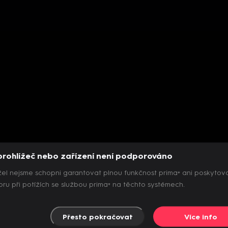
prohlížeč nebo zařízení není podporováno
el nejsme schopni garantovat plnou funkčnost prima+ ani poskytov
ru při potížích se službou prima+ na těchto systémech.
Přesto pokračovat
Více info