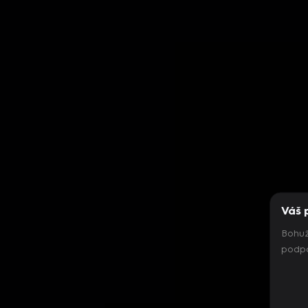
Váš 
Bohuž
podpo