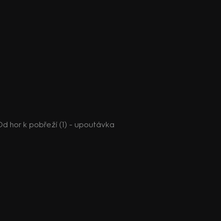
d hor k pobřeží (1) - upoutávka