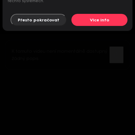
těchto systémech.
Přesto pokračovat
Více info
K tomuto videu není momentálně dostupný
žádný popis.