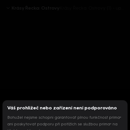
Krásy Řecka: Ostrovy
Krásy Řecka: Ostrovy (1) - upoutávka
Váš prohlížeč nebo zařízení není podporováno
Bohužel nejsme schopni garantovat plnou funkčnost prima+
ani poskytovat podporu při potížích se službou prima+ na
Nepodařilo se inicializovat přehrávač