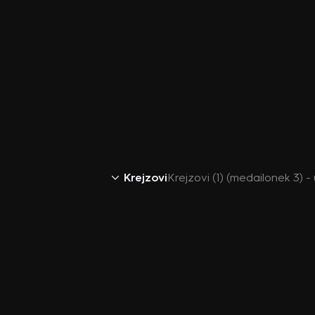
Krejzovi
Krejzovi (1) (medailonek 3) 