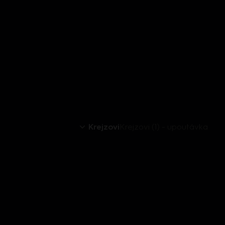
Krejzovi
Krejzovi (1) - upoutávka