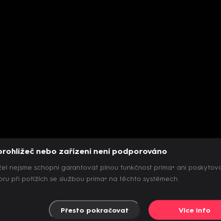
prohlížeč nebo zařízení není podporováno
el nejsme schopni garantovat plnou funkčnost prima+ ani poskytov
ru při potížích se službou prima+ na těchto systémech.
Přesto pokračovat
Více info