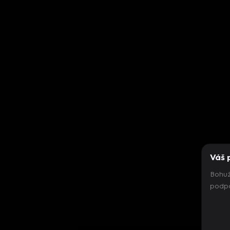
Váš 
Bohuž
podpo