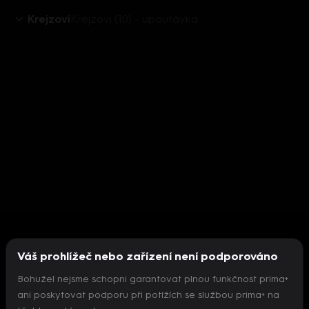
Krejzovi
Krejzovi (10) - upoutávka
Váš prohlížeč nebo zařízení není podporováno
Bohužel nejsme schopni garantovat plnou funkčnost prima+
ani poskytovat podporu při potížích se službou prima+ na
Nepodařilo se inicializovat přehrávač