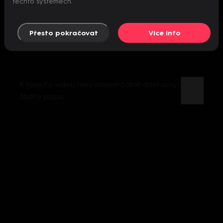
těchto systémech.
Přesto pokračovat
Více info
K tomuto videu není momentálně dostupný
žádný popis.