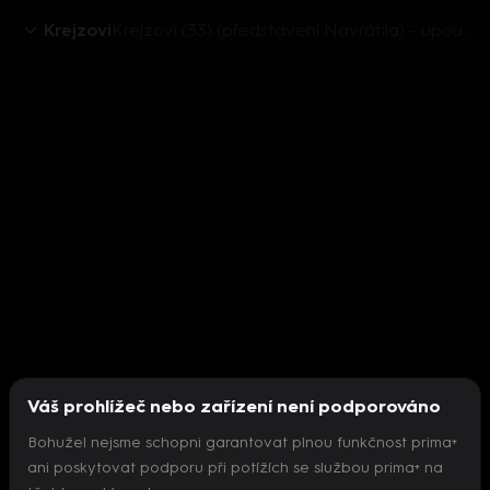
Krejzovi
Krejzovi (33) (představení Navrátila) - upoutávka
Váš prohlížeč nebo zařízení není podporováno
Bohužel nejsme schopni garantovat plnou funkčnost prima+
ani poskytovat podporu při potížích se službou prima+ na
Nepodařilo se inicializovat přehrávač