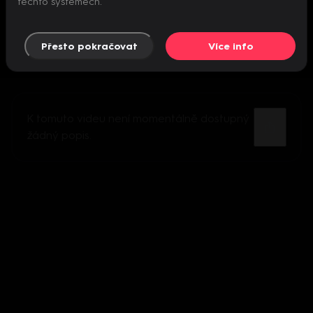
těchto systémech.
Přesto pokračovat
Více info
K tomuto videu není momentálně dostupný
žádný popis.