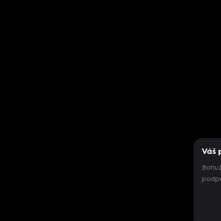
Váš 
Bohuž
podpo