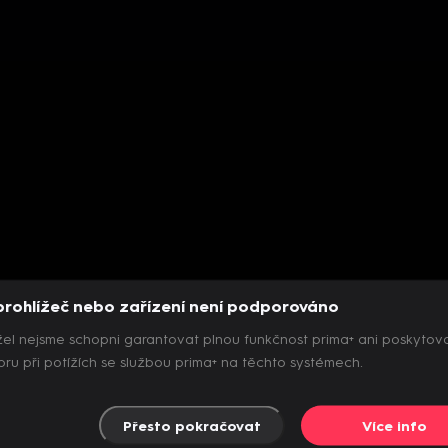
prohlížeč nebo zařízení není podporováno
el nejsme schopni garantovat plnou funkčnost prima+ ani poskytov
ru při potížích se službou prima+ na těchto systémech.
Přesto pokračovat
Více info