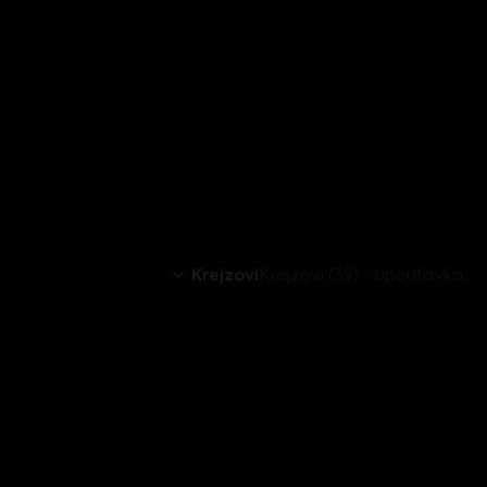
Krejzovi
Krejzovi (39) - upoutávka