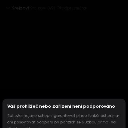
Krejzovi
Krejzovi (49): Předpremiéra
Váš prohlížeč nebo zařízení není podporováno
Bohužel nejsme schopni garantovat plnou funkčnost prima+
ani poskytovat podporu při potížích se službou prima+ na
Nepodařilo se inicializovat přehrávač