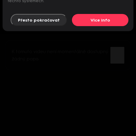
těchto systémech.
Přesto pokračovat
Více info
K tomuto videu není momentálně dostupný
žádný popis.