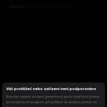
Krejzovi
Krejzovi (55) - upoutávka
Váš prohlížeč nebo zařízení není podporováno
Bohužel nejsme schopni garantovat plnou funkčnost prima+
ani poskytovat podporu při potížích se službou prima+ na
Nepodařilo se inicializovat přehrávač