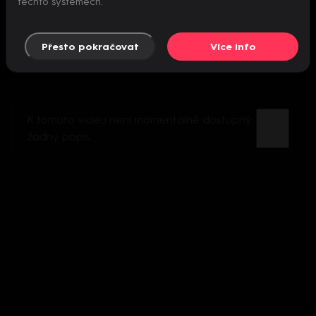
těchto systémech.
Přesto pokračovat
Více info
K tomuto videu není momentálně dostupný
žádný popis.