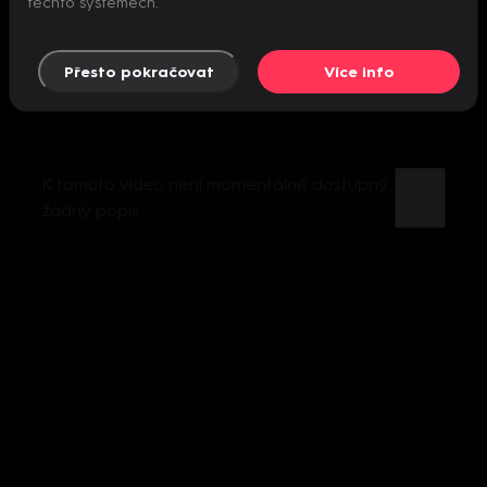
těchto systémech.
Přesto pokračovat
Více info
K tomuto videu není momentálně dostupný
žádný popis.