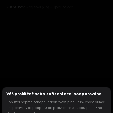
Krejzovi
Krejzovi (65) - upoutávka
Váš prohlížeč nebo zařízení není podporováno
Bohužel nejsme schopni garantovat plnou funkčnost prima+
ani poskytovat podporu při potížích se službou prima+ na
Nepodařilo se inicializovat přehrávač