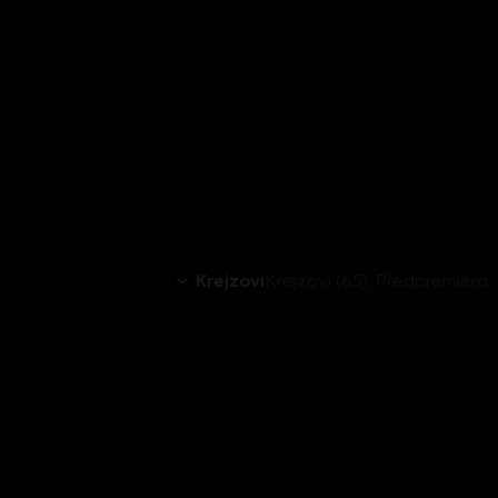
Krejzovi
Krejzovi (65): Předpremiéra