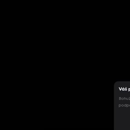
Váš 
Bohuž
podpo