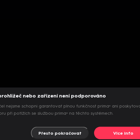
prohlížeč nebo zařízení není podporováno
el nejsme schopni garantovat plnou funkčnost prima+ ani poskytov
ru při potížích se službou prima+ na těchto systémech.
Přesto pokračovat
Více info