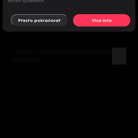
těchto systémech.
Přesto pokračovat
Více info
K tomuto videu není momentálně dostupný
žádný popis.