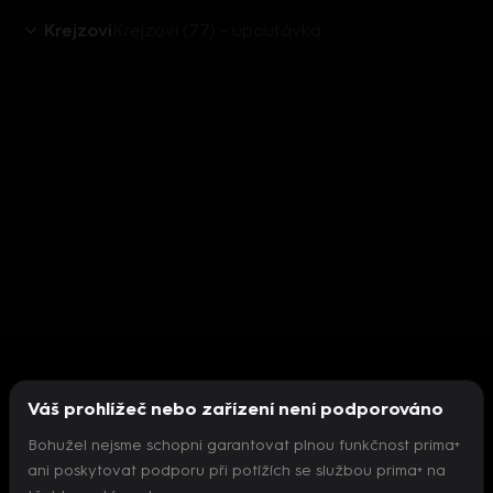
Krejzovi
Krejzovi (77) - upoutávka
Váš prohlížeč nebo zařízení není podporováno
Bohužel nejsme schopni garantovat plnou funkčnost prima+
ani poskytovat podporu při potížích se službou prima+ na
Nepodařilo se inicializovat přehrávač