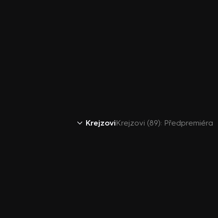
Krejzovi
Krejzovi (89): Předpremiéra