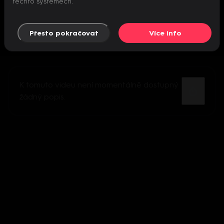
těchto systémech.
Přesto pokračovat
Více info
K tomuto videu není momentálně dostupný
žádný popis.