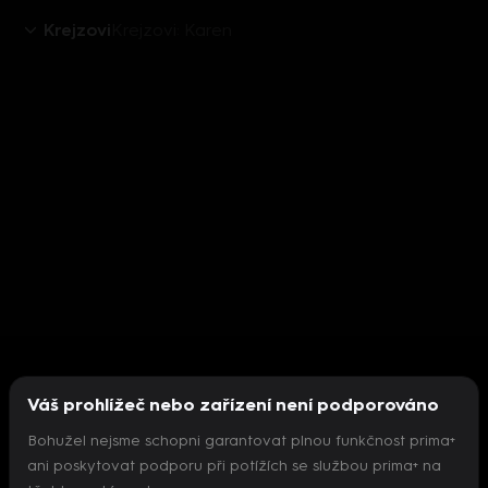
Krejzovi
Krejzovi: Karen
Váš prohlížeč nebo zařízení není podporováno
Bohužel nejsme schopni garantovat plnou funkčnost prima+
ani poskytovat podporu při potížích se službou prima+ na
Nepodařilo se inicializovat přehrávač