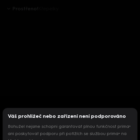
Prostřeno!
Křepelky
Váš prohlížeč nebo zařízení není podporováno
Bohužel nejsme schopni garantovat plnou funkčnost prima+
ani poskytovat podporu při potížích se službou prima+ na
Nepodařilo se inicializovat přehrávač