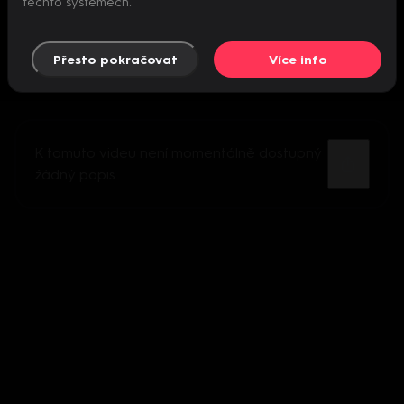
těchto systémech.
Přesto pokračovat
Více info
K tomuto videu není momentálně dostupný
žádný popis.