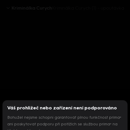
Kriminálka Curych
Kriminálka Curych (1) - upoutávka
Váš prohlížeč nebo zařízení není podporováno
Bohužel nejsme schopni garantovat plnou funkčnost prima+
ani poskytovat podporu při potížích se službou prima+ na
Nepodařilo se inicializovat přehrávač