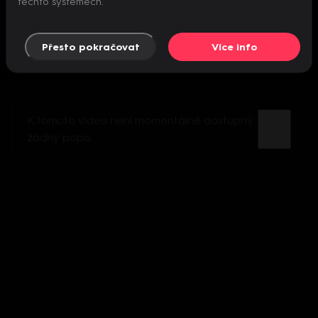
těchto systémech.
Přesto pokračovat
Více info
K tomuto videu není momentálně dostupný
žádný popis.