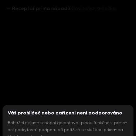
Receptář prima nápadů
Křovinořez, sekačka
Váš prohlížeč nebo zařízení není podporováno
Bohužel nejsme schopni garantovat plnou funkčnost prima+
ani poskytovat podporu při potížích se službou prima+ na
Nepodařilo se inicializovat přehrávač