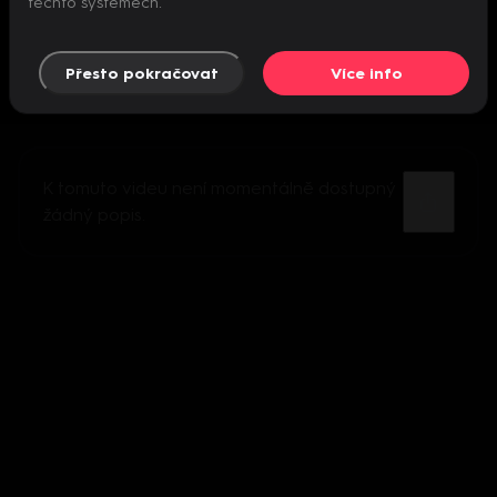
těchto systémech.
Přesto pokračovat
Více info
K tomuto videu není momentálně dostupný
žádný popis.