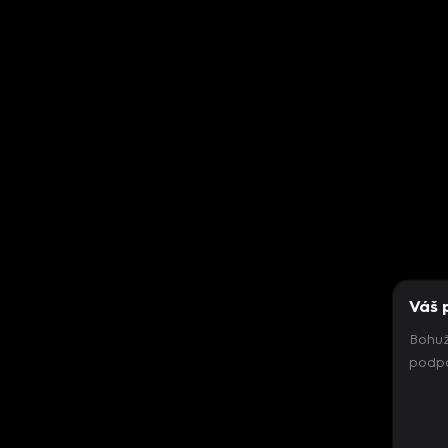
Váš 
Bohuž
podpo