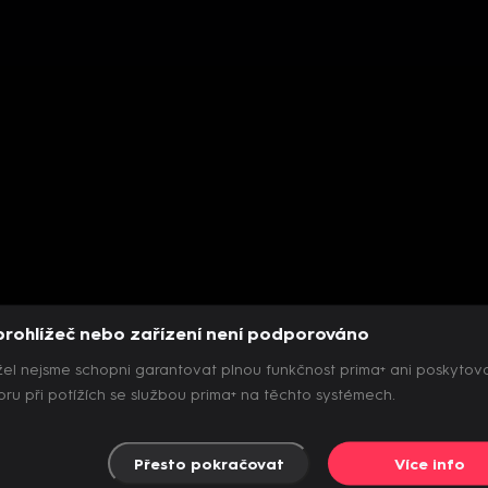
prohlížeč nebo zařízení není podporováno
el nejsme schopni garantovat plnou funkčnost prima+ ani poskytov
ru při potížích se službou prima+ na těchto systémech.
Přesto pokračovat
Více info