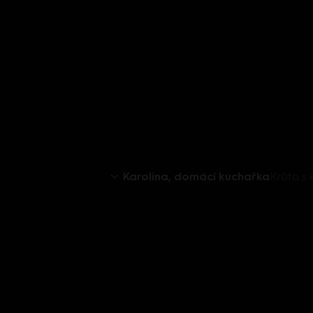
Karolína, domácí kuchařka
Krůta s