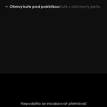
Ohnivý kuře pod pokličkou
Kuře s vůní myrty pečené v solné krustě
Nepodařilo se inicializovat přehrávač