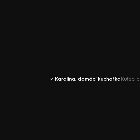
Karolína, domácí kuchařka
Kuřecí p