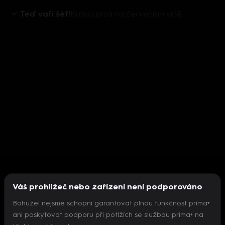
Teď vaří šéf!
Kuřecí prsa na červeném víně
Váš prohlížeč nebo zařízení není podporováno
Bohužel nejsme schopni garantovat plnou funkčnost prima+
ani poskytovat podporu při potížích se službou prima+ na
Nepodařilo se inicializovat přehrávač