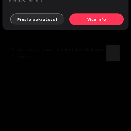
těchto systémech.
Přesto pokračovat
Více info
K tomuto videu není momentálně dostupný
žádný popis.